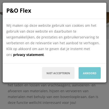
Logistiek medewerker
P&O Flex
verlading
Wij maken op deze website gebruik van cookies om het
gebruik van deze website en daarbuiten te
vergemakkelijken, de prestaties en gebruikerservaring te
Deze vacature is vervallen
verbeteren en de relevantie van het aanbod te verhogen.
Informatie over de
vervallen vacature
Klik op akkoord om aan te geven dat je instemt met
ons
privacy statement
.
Voor één van de meest toonaangevende staal
servicecenters van Europa zijn wij per direct op zoek
naar een Logistiek medewerker Verlading in dagdienst.
NIET ACCEPTEREN
AKKOORD
Heb je ervaring met gelijksoortige werkzaamheden zoals
het laden en lossen van vrachtwagens, aanvoeren- en
afvoeren van materialen, hijsen en vervoeren van
materialen met behulp van een bovenloopkraan, dan is
deze functie wellicht interessant voor jou!