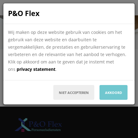
P&O Flex
Bedankt!
Wij maken op deze website gebruik van cookies om het
gebruik van deze website en daarbuiten te
vergemakkelijken, de prestaties en gebruikerservaring te
verbeteren en de relevantie van het aanbod te verhogen.
Klik op akkoord om aan te geven dat je instemt met
Dank voor het invullen van het formulier. U ontvangt ook
ons
privacy statement
.
een bevestiging per e-mail.
NIET ACCEPTEREN
AKKOORD