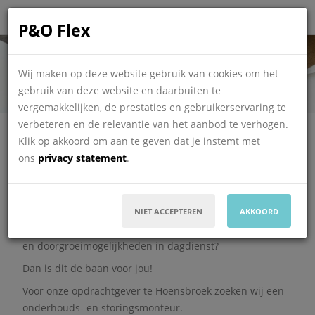
P&O Flex
Onderhouds-
storingsmonteur
Wij maken op deze website gebruik van cookies om het
gebruik van deze website en daarbuiten te
vergemakkelijken, de prestaties en gebruikerservaring te
Deze vacature is vervallen
verbeteren en de relevantie van het aanbod te verhogen.
Informatie over de
vervallen vacature
Klik op akkoord om aan te geven dat je instemt met
ons
privacy statement
.
Wil jij als onderhouds- en storingsmonteur de
verantwoordelijkheid hebben voor het onderhoud en de
reparaties van het machinepark.
NIET ACCEPTEREN
AKKOORD
Zoek jij een uitdagende baan met toekomstperspectief
en doorgroeimogelijkheden in dagdienst?
Dan is dit de baan voor jou!
Voor onze opdrachtgever te Hoensbroek zoeken wij een
onderhouds- en storingsmonteur.