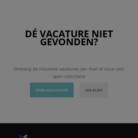
DÉ VACATURE NIET
GEVONDEN?
Ontvang de nieuwste vacatures per mail of stuur een
open sollicitatie
OPEN SOLLICITATIE
JOB ALERT