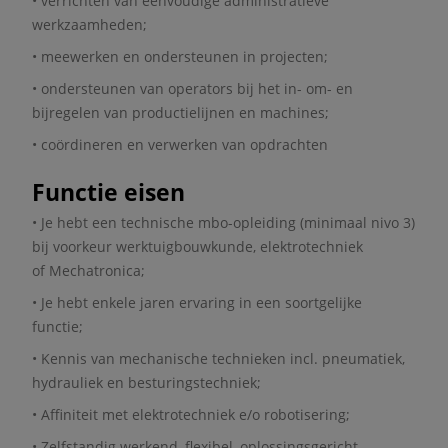
• verrichten van eenvoudige administratieve
werkzaamheden;
• meewerken en ondersteunen in projecten;
• ondersteunen van operators bij het in- om- en
bijregelen van productielijnen en machines;
• coördineren en verwerken van opdrachten
Functie eisen
• Je hebt een technische mbo-opleiding (minimaal nivo 3)
bij voorkeur werktuigbouwkunde, elektrotechniek
of Mechatronica;
• Je hebt enkele jaren ervaring in een soortgelijke
functie;
• Kennis van mechanische technieken incl. pneumatiek,
hydrauliek en besturingstechniek;
• Affiniteit met elektrotechniek e/o robotisering;
• Zelfstandig werkend, flexibel, oplossingsgericht,