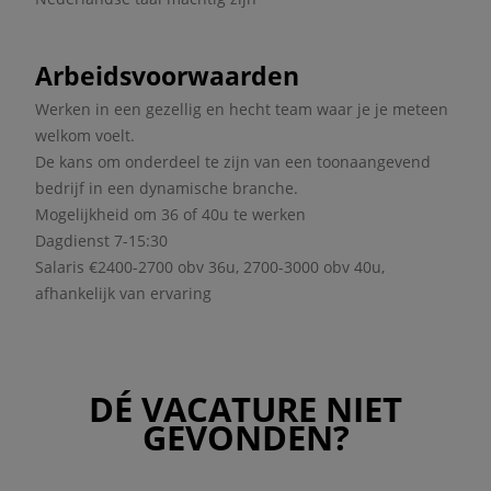
Arbeidsvoorwaarden
Werken in een gezellig en hecht team waar je je meteen
welkom voelt.
De kans om onderdeel te zijn van een toonaangevend
bedrijf in een dynamische branche.
Mogelijkheid om 36 of 40u te werken
Dagdienst 7-15:30
Salaris €2400-2700 obv 36u, 2700-3000 obv 40u,
afhankelijk van ervaring
DÉ VACATURE NIET
GEVONDEN?