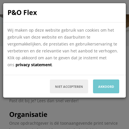
P&O Flex
Operator after print
Wij maken op deze website gebruik van cookies om het
gebruik van deze website en daarbuiten te
Deze vacature is vervallen
vergemakkelijken, de prestaties en gebruikerservaring te
verbeteren en de relevantie van het aanbod te verhogen.
Informatie over de
vervallen vacature
Klik op akkoord om aan te geven dat je instemt met
ons
privacy statement
.
Wij zoeken een flexibele en enthousiaste aanpakker die:
Affiniteit heeft met het bedienen van machines (bij
voorkeur in de grafische sector) en een groot
NIET ACCEPTEREN
AKKOORD
verantwoordelijkheidsgevoel.
Past dit bij je? Lees dan snel verder!
Organisatie
Onze opdrachtgever is dé toonaangevende print service