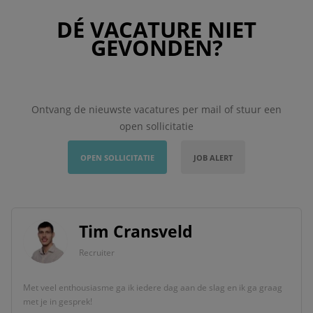
DÉ VACATURE NIET
GEVONDEN?
Ontvang de nieuwste vacatures per mail of stuur een
open sollicitatie
OPEN SOLLICITATIE
JOB ALERT
Tim Cransveld
Recruiter
Met veel enthousiasme ga ik iedere dag aan de slag en ik ga graag
met je in gesprek!