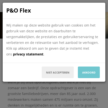
P&O Flex
Allround monteur WTB
Wij maken op deze website gebruik van cookies om het
gebruik van deze website en daarbuiten te
vergemakkelijken, de prestaties en gebruikerservaring te
verbeteren en de relevantie van het aanbod te verhogen.
Techniek
Onderhoudsmonteur E/W
Full Time
MBO
Klik op akkoord om aan te geven dat je instemt met
Vast / Tijdelijk
Echt
351 - 494
ons
privacy statement
.
SOLLICITEER
NIET ACCEPTEREN
AKKOORD
Werk je bij onze opdrachtgever, dan werk je niet bij
zomaar een bedrijf. Onze opdrachtgever is een van de
grootste familiebedrijven, meer dan 85 jaar oud. 2.000
medewerkers maken samen 475 miljoen euro omzet. Zij
denken in mogelijkheden en is er ruimte om te groeien,