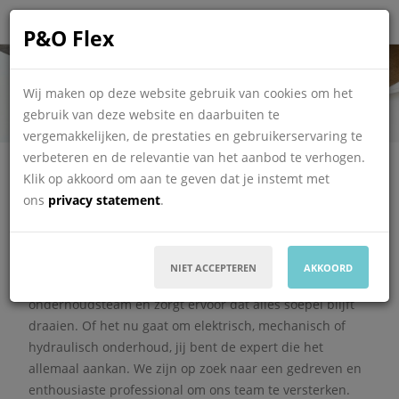
P&O Flex
Allround
onderhoudsmonteur
Wij maken op deze website gebruik van cookies om het
gebruik van deze website en daarbuiten te
vergemakkelijken, de prestaties en gebruikerservaring te
Deze vacature is vervallen
verbeteren en de relevantie van het aanbod te verhogen.
Informatie over de
vervallen vacature
Klik op akkoord om aan te geven dat je instemt met
ons
privacy statement
.
Ben jij een vakman die graag dingen repareert en
onderhoudt? We zijn op zoek naar een allround
onderhoudsmonteur die met alle technische
NIET ACCEPTEREN
AKKOORD
uitdagingen aan de slag gaat. Je bent de spil in ons
onderhoudsteam en zorgt ervoor dat alles soepel blijft
draaien. Of het nu gaat om elektrisch, mechanisch of
hydraulisch onderhoud, jij bent de expert die het
allemaal aankan. We zijn op zoek naar een gedreven en
enthousiaste professional om ons team te versterken.