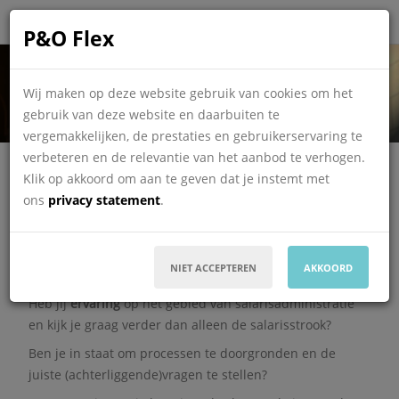
Ervaren medewerker
P&O Flex
Salarisadministratie/
Wij maken op deze website gebruik van cookies om het
gebruik van deze website en daarbuiten te
Payroll 24 tot 40 uur
vergemakkelijken, de prestaties en gebruikerservaring te
verbeteren en de relevantie van het aanbod te verhogen.
Administratief
Personeelsfunctionaris
Full Time
Klik op akkoord om aan te geven dat je instemt met
Vast / Tijdelijk
Sittard
€ 2.750 - € 4.500 per maand
755 - 568
ons
privacy statement
.
SOLLICITEER
NIET ACCEPTEREN
AKKOORD
Heb jij
ervaring
op het gebied van salarisadministratie
en kijk je graag verder dan alleen de salarisstrook?
Ben je in staat om processen te doorgronden en de
juiste (achterliggende)vragen te stellen?